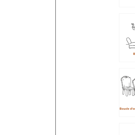
B
Boucle d'or