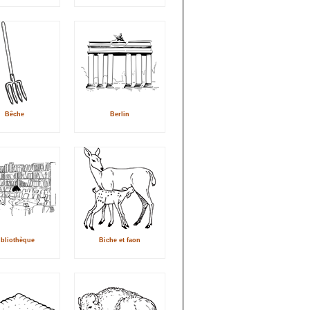
Bêche
Berlin
ibliothèque
Biche et faon