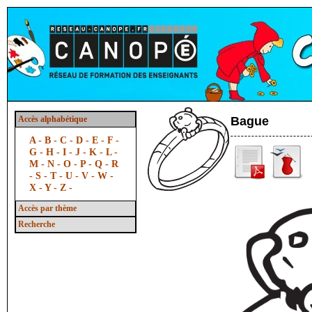
Accès alphabétique
Bague
A -
B -
C -
D -
E -
F -
G -
H -
I -
J -
K -
L -
M -
N -
O -
P -
Q -
R
-
S -
T -
U -
V -
W -
X -
Y -
Z -
Accès par thème
Recherche