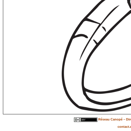
Réseau Canopé – Dire
contact.