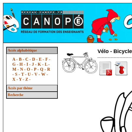
Accès alphabétique
Vélo - Bicycle
A -
B -
C -
D -
E -
F -
G -
H -
I -
J -
K -
L -
M -
N -
O -
P -
Q -
R
-
S -
T -
U -
V -
W -
X -
Y -
Z -
Accès par thème
Recherche