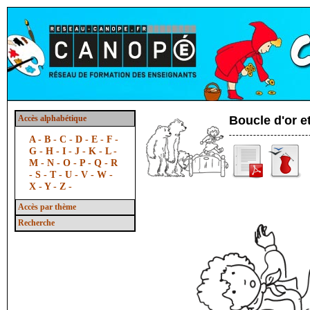
Accès alphabétique
Boucle d'or et
A -
B -
C -
D -
E -
F -
G -
H -
I -
J -
K -
L -
M -
N -
O -
P -
Q -
R
-
S -
T -
U -
V -
W -
X -
Y -
Z -
Accès par thème
Recherche