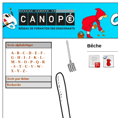
Accès alphabétique
Bêche
A -
B -
C -
D -
E -
F -
G -
H -
I -
J -
K -
L -
M -
N -
O -
P -
Q -
R
-
S -
T -
U -
V -
W -
X -
Y -
Z -
Accès par thème
Recherche