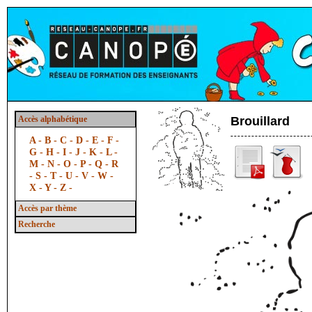
Accès alphabétique
Brouillard
A -
B -
C -
D -
E -
F -
G -
H -
I -
J -
K -
L -
M -
N -
O -
P -
Q -
R
-
S -
T -
U -
V -
W -
X -
Y -
Z -
Accès par thème
Recherche