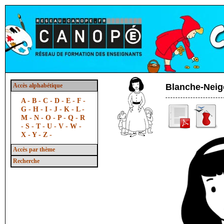
Accès alphabétique
Blanche-Neig
A -
B -
C -
D -
E -
F -
G -
H -
I -
J -
K -
L -
M -
N -
O -
P -
Q -
R
-
S -
T -
U -
V -
W -
X -
Y -
Z -
Accès par thème
Recherche