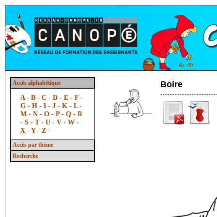
Accès alphabétique
Boire
A -
B -
C -
D -
E -
F -
G -
H -
I -
J -
K -
L -
M -
N -
O -
P -
Q -
R
-
S -
T -
U -
V -
W -
X -
Y -
Z -
Accès par thème
Recherche