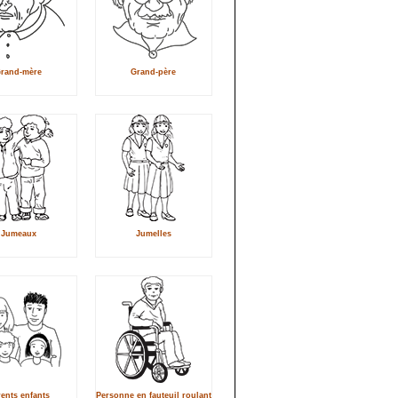
rand-mère
Grand-père
Jumeaux
Jumelles
ents enfants
Personne en fauteuil roulant