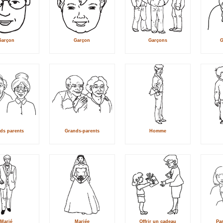
Garçon
Garçon
Garçons
G
ds parents
Grands-parents
Homme
Marié
Mariée
Offrir un cadeau
Par