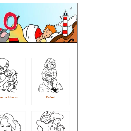
er le biberon
Enfant