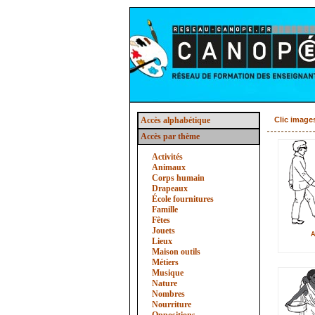
Accès alphabétique
Clic image
Accès par thème
Activités
Animaux
Corps humain
Drapeaux
École fournitures
Famille
Fêtes
Jouets
A
Lieux
Maison outils
Métiers
Musique
Nature
Nombres
Nourriture