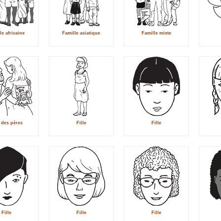
le africaine
Famille asiatique
Famille mixte
 des pères
Fille
Fille
Fille
Fille
Fille