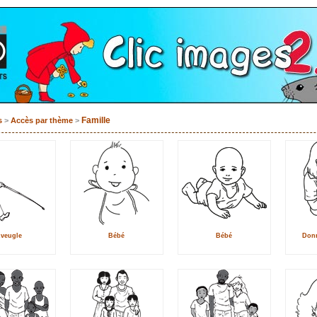
Famille
s
>
Accès par thème
>
veugle
Bébé
Bébé
Donn