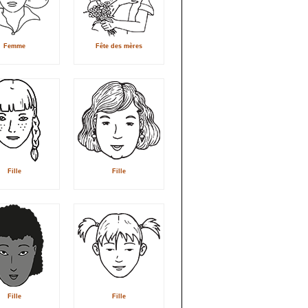
Femme
Fête des mères
Fille
Fille
Fille
Fille