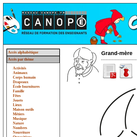
Accès alphabétique
Grand-mère
Accès par thème
Activités
Animaux
Corps humain
Drapeaux
École fournitures
Famille
Fêtes
Jouets
Lieux
Maison outils
Métiers
Musique
Nature
Nombres
Nourriture