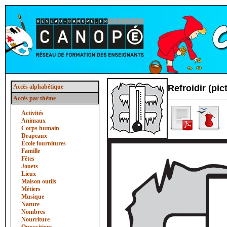
Accès alphabétique
Refroidir (pi
Accès par thème
Activités
Animaux
Corps humain
Drapeaux
École fournitures
Famille
Fêtes
Jouets
Lieux
Maison outils
Métiers
Musique
Nature
Nombres
Nourriture