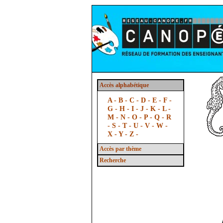
Accès alphabétique
A -
B -
C -
D -
E -
F -
G -
H -
I -
J -
K -
L -
M -
N -
O -
P -
Q -
R
-
S -
T -
U -
V -
W -
X -
Y -
Z -
Accès par thème
Recherche