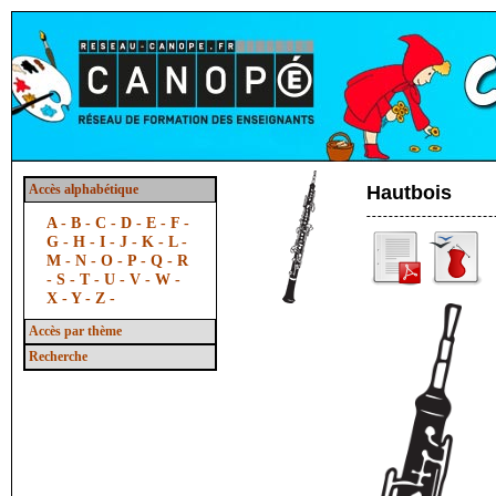
Accès alphabétique
Hautbois
A -
B -
C -
D -
E -
F -
G -
H -
I -
J -
K -
L -
M -
N -
O -
P -
Q -
R
-
S -
T -
U -
V -
W -
X -
Y -
Z -
Accès par thème
Recherche