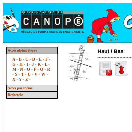
Accès alphabétique
Haut / Bas
A -
B -
C -
D -
E -
F -
G -
H -
I -
J -
K -
L -
M -
N -
O -
P -
Q -
R
-
S -
T -
U -
V -
W -
X -
Y -
Z -
Accès par thème
Recherche