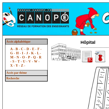
Accès alphabétique
Hôpital
A -
B -
C -
D -
E -
F -
G -
H -
I -
J -
K -
L -
M -
N -
O -
P -
Q -
R
-
S -
T -
U -
V -
W -
X -
Y -
Z -
Accès par thème
Recherche