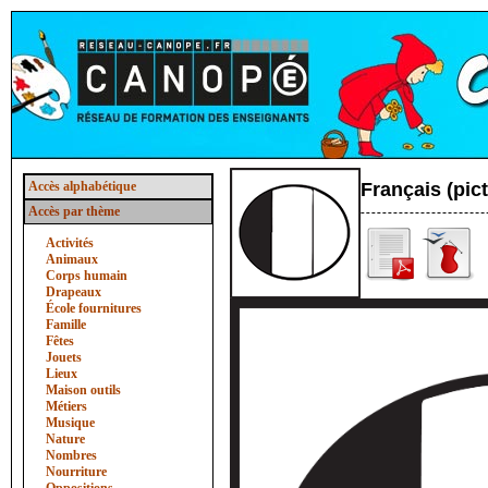
Accès alphabétique
Français (pi
Accès par thème
Activités
Animaux
Corps humain
Drapeaux
École fournitures
Famille
Fêtes
Jouets
Lieux
Maison outils
Métiers
Musique
Nature
Nombres
Nourriture