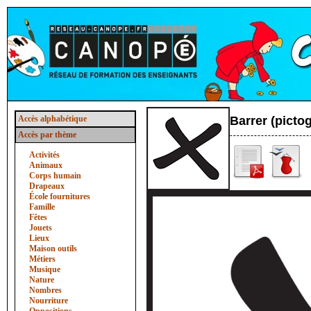
Accès alphabétique
Barrer (pict
Accès par thème
Activités
Animaux
Corps humain
Drapeaux
École fournitures
Famille
Fêtes
Jouets
Lieux
Maison outils
Métiers
Musique
Nature
Nombres
Nourriture