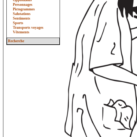
Oppositions
Personnages
Pictogrammes
Salutations
Sentiments
Sports
Transports voyages
Vêtements
Recherche