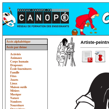
Accès alphabétique
Artiste-peintr
Accès par thème
Activités
Animaux
Corps humain
Drapeaux
École fournitures
Famille
Fêtes
Jouets
Lieux
Maison outils
Métiers
Musique
Nature
Nombres
Nourriture