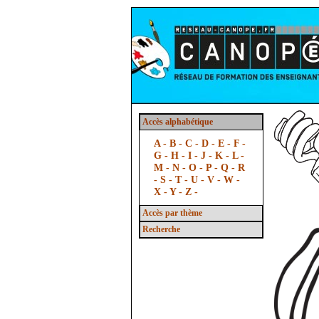
Accès alphabétique
A -
B -
C -
D -
E -
F -
G -
H -
I -
J -
K -
L -
M -
N -
O -
P -
Q -
R
-
S -
T -
U -
V -
W -
X -
Y -
Z -
Accès par thème
Recherche