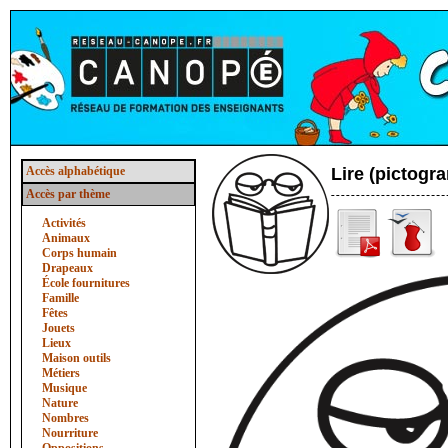
Accès alphabétique
Lire (pictog
Accès par thème
Activités
Animaux
Corps humain
Drapeaux
École fournitures
Famille
Fêtes
Jouets
Lieux
Maison outils
Métiers
Musique
Nature
Nombres
Nourriture