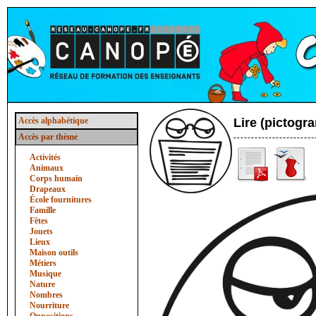
Accès alphabétique
Lire (pictog
Accès par thème
Activités
Animaux
Corps humain
Drapeaux
École fournitures
Famille
Fêtes
Jouets
Lieux
Maison outils
Métiers
Musique
Nature
Nombres
Nourriture