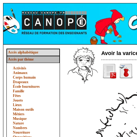
Accès alphabétique
Avoir la varic
Accès par thème
Activités
Animaux
Corps humain
Drapeaux
École fournitures
Famille
Fêtes
Jouets
Lieux
Maison outils
Métiers
Musique
Nature
Nombres
Nourriture