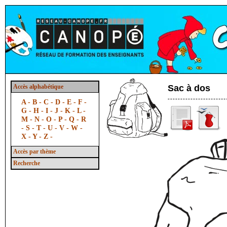
Accès alphabétique
Sac à dos
A -
B -
C -
D -
E -
F -
G -
H -
I -
J -
K -
L -
M -
N -
O -
P -
Q -
R
-
S -
T -
U -
V -
W -
X -
Y -
Z -
Accès par thème
Recherche