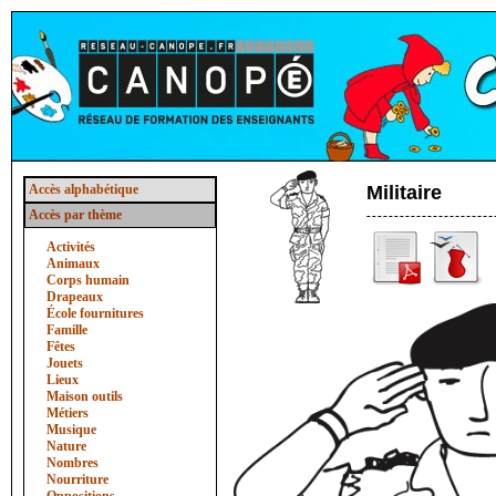
Accès alphabétique
Militaire
Accès par thème
Activités
Animaux
Corps humain
Drapeaux
École fournitures
Famille
Fêtes
Jouets
Lieux
Maison outils
Métiers
Musique
Nature
Nombres
Nourriture