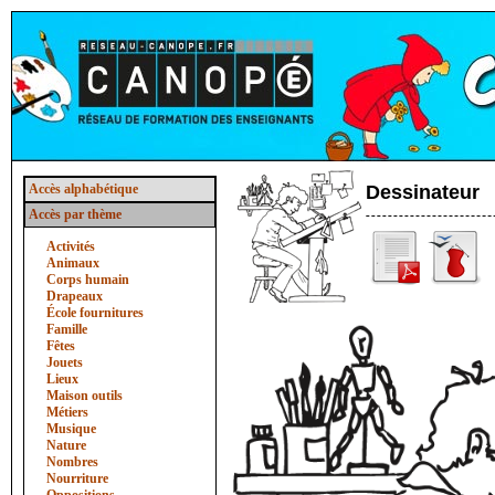
Accès alphabétique
Dessinateur
Accès par thème
Activités
Animaux
Corps humain
Drapeaux
École fournitures
Famille
Fêtes
Jouets
Lieux
Maison outils
Métiers
Musique
Nature
Nombres
Nourriture