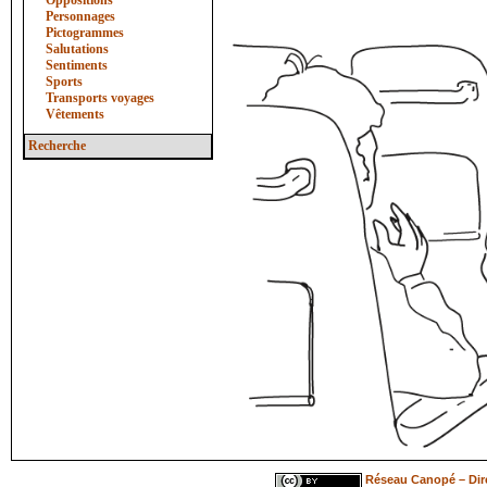
Oppositions
Personnages
Pictogrammes
Salutations
Sentiments
Sports
Transports voyages
Vêtements
Recherche
Réseau Canopé – Dire