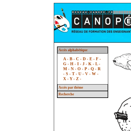
Accès alphabétique
A -
B -
C -
D -
E -
F -
G -
H -
I -
J -
K -
L -
M -
N -
O -
P -
Q -
R
-
S -
T -
U -
V -
W -
X -
Y -
Z -
Accès par thème
Recherche