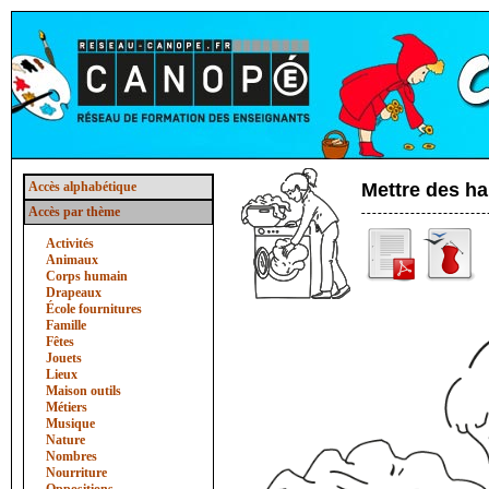
Accès alphabétique
Mettre des ha
Accès par thème
Activités
Animaux
Corps humain
Drapeaux
École fournitures
Famille
Fêtes
Jouets
Lieux
Maison outils
Métiers
Musique
Nature
Nombres
Nourriture