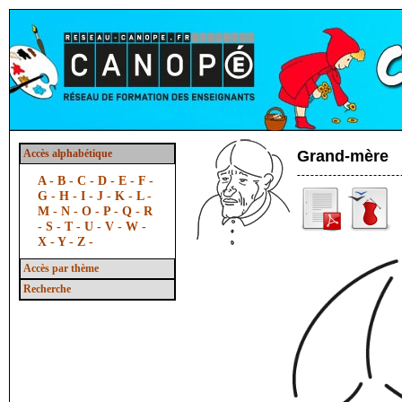
Accès alphabétique
Grand-mère
A -
B -
C -
D -
E -
F -
G -
H -
I -
J -
K -
L -
M -
N -
O -
P -
Q -
R
-
S -
T -
U -
V -
W -
X -
Y -
Z -
Accès par thème
Recherche