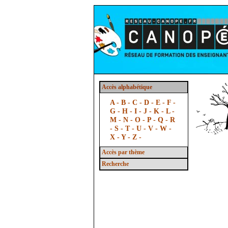
Accès alphabétique
A -
B -
C -
D -
E -
F -
G -
H -
I -
J -
K -
L -
M -
N -
O -
P -
Q -
R
-
S -
T -
U -
V -
W -
X -
Y -
Z -
Accès par thème
Recherche