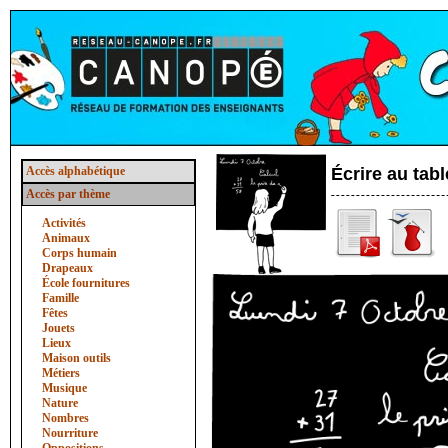
Accès alphabétique
Écrire au tabl
Accès par thème
Activités
Animaux
Corps humain
Drapeaux
École fournitures
Famille
Fêtes
Jouets
Lieux
Maison outils
Métiers
Musique
Nature
Nombres
Nourriture