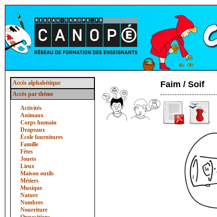
Accès alphabétique
Faim / Soif
Accès par thème
Activités
Animaux
Corps humain
Drapeaux
École fournitures
Famille
Fêtes
Jouets
Lieux
Maison outils
Métiers
Musique
Nature
Nombres
Nourriture