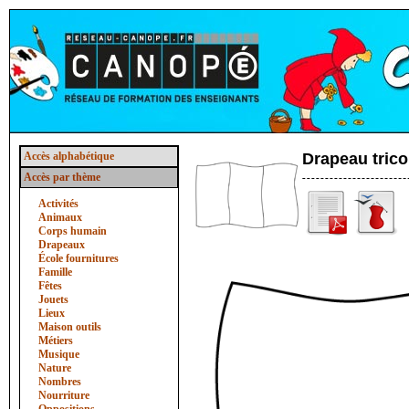
Accès alphabétique
Drapeau trico
Accès par thème
Activités
Animaux
Corps humain
Drapeaux
École fournitures
Famille
Fêtes
Jouets
Lieux
Maison outils
Métiers
Musique
Nature
Nombres
Nourriture