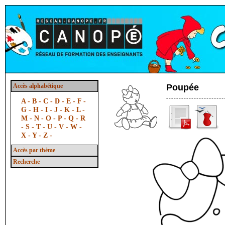
Accès alphabétique
Poupée
A -
B -
C -
D -
E -
F -
G -
H -
I -
J -
K -
L -
M -
N -
O -
P -
Q -
R
-
S -
T -
U -
V -
W -
X -
Y -
Z -
Accès par thème
Recherche