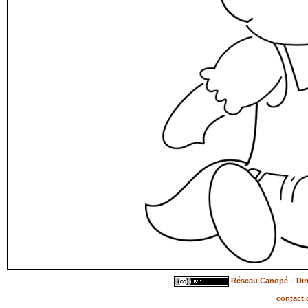
Réseau Canopé – Dire
contact.