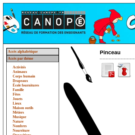
Accès alphabétique
Pinceau
Accès par thème
Activités
Animaux
Corps humain
Drapeaux
École fournitures
Famille
Fêtes
Jouets
Lieux
Maison outils
Métiers
Musique
Nature
Nombres
Nourriture