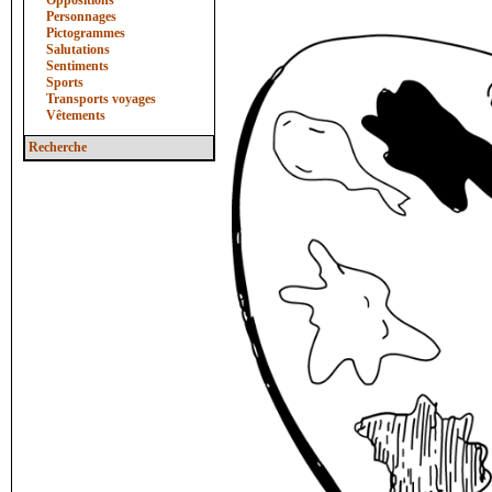
Oppositions
Personnages
Pictogrammes
Salutations
Sentiments
Sports
Transports voyages
Vêtements
Recherche