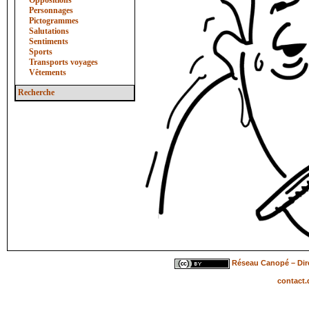
Oppositions
Personnages
Pictogrammes
Salutations
Sentiments
Sports
Transports voyages
Vêtements
Recherche
Réseau Canopé – Dire
contact.