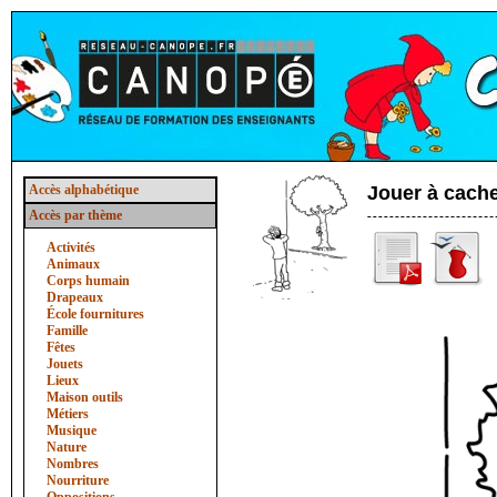
Accès alphabétique
Jouer à cach
Accès par thème
Activités
Animaux
Corps humain
Drapeaux
École fournitures
Famille
Fêtes
Jouets
Lieux
Maison outils
Métiers
Musique
Nature
Nombres
Nourriture